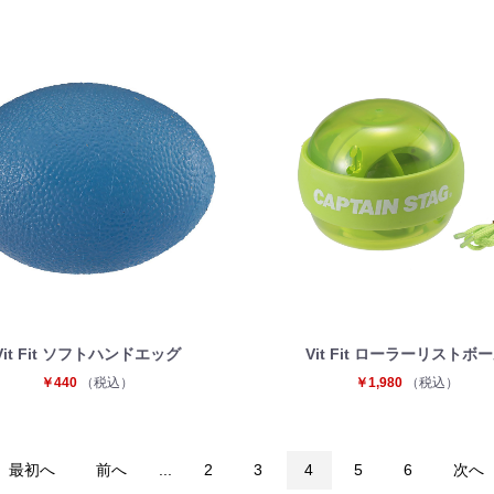
お買い物を続ける
カートへ進む
Vit Fit ソフトハンドエッグ
Vit Fit ローラーリストボ
￥440
（税込）
￥1,980
（税込）
最初へ
前へ
...
2
3
4
5
6
次へ