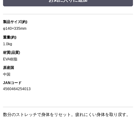
製品サイズ(約)
φ140×335mm
重量(約)
1.0kg
材質(品質)
EVA樹脂
原産国
中国
JANコード
4560464254013
数分のストレッチで身体をリセット。疲れにくい身体を取り戻す。