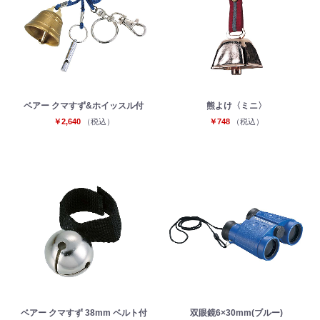
ベアー クマすず&ホイッスル付
熊よけ〈ミニ〉
￥2,640
（税込）
￥748
（税込）
ベアー クマすず 38mm ベルト付
双眼鏡6×30mm(ブルー)