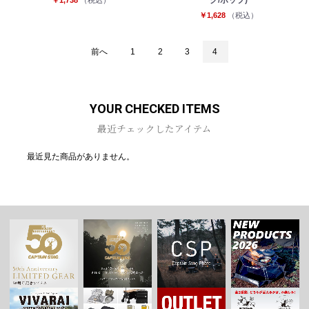
ク/ポップ)
￥1,738
（税込）
￥1,628
（税込）
前へ
1
2
3
4
お買い物を続ける
カートへ進む
YOUR CHECKED ITEMS
最近チェックしたアイテム
最近見た商品がありません。