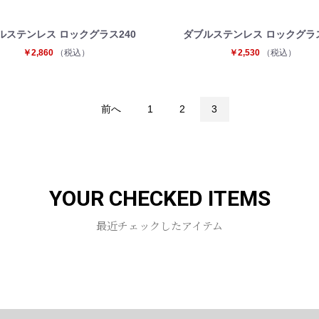
ルステンレス ロックグラス240
ダブルステンレス ロックグラス
￥2,860
（税込）
￥2,530
（税込）
前へ
1
2
3
YOUR CHECKED ITEMS
最近チェックしたアイテム
お買い物を続ける
カートへ進む