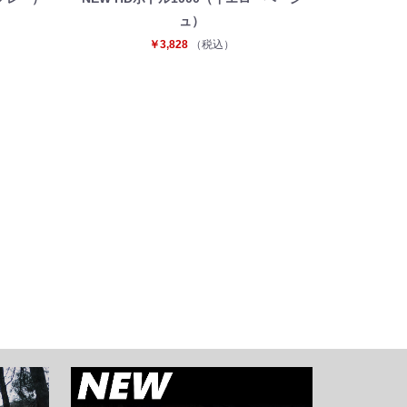
ュ）
￥3,828
（税込）