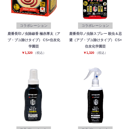
コラボレーション
コラボレーション
鹿番長印ノ虫除線香 極赤厚太（ア
鹿番長印ノ虫除スプレー 殺虫＆忌
ブ・ブユ除けタイプ） CS×住友化
避（アブ・ブユ除けタイプ） CS×
学園芸
住友化学園芸
￥1,320
（税込）
￥1,320
（税込）