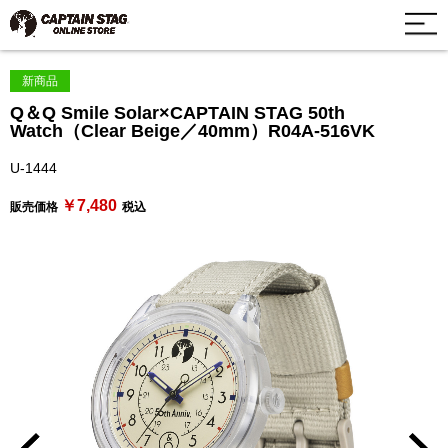
新商品
Q＆Q Smile Solar×CAPTAIN STAG 50th
Watch（Clear Beige／40mm）R04A-516VK
U-1444
￥7,480
販売価格
税込