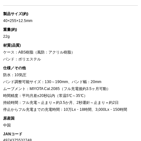
製品サイズ(約)
40×255×12.5mm
重量(約)
22g
材質(品質)
ケース：ABS樹脂（風防：アクリル樹脂）
バンド：ポリエステル
仕様／その他
防水：10気圧
バンド調整可能サイズ：130～190mm、バンド幅：20mm
ムーブメント：MIYOTA Cal.2085（フル充電後約3.5ヶ月可動）
時間精度：平均月差±20秒以内（常温5℃～35℃）
持続時間：フル充電～止まり＝約3.5か月、2秒運針～止まり＝約2日
停止からフル充電までの充電時間：10万Lx・18時間、3,000Lx・150時間
原産国
中国
JANコード
4974375532748