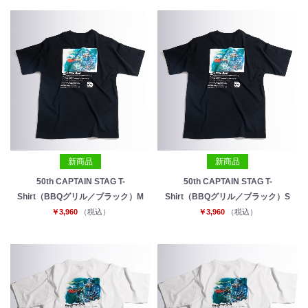
新商品
新商品
50th CAPTAIN STAG T-
50th CAPTAIN STAG T-
Shirt（BBQグリル／ブラック）M
Shirt（BBQグリル／ブラック）S
お買い物を続ける
カートへ進む
￥3,960
（税込）
￥3,960
（税込）