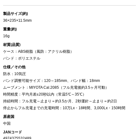
製品サイズ(約)
36×235×11.5mm
重量(約)
16g
材質(品質)
ケース：ABS樹脂（風防：アクリル樹脂）
バンド：ポリエステル
仕様／その他
防水：10気圧
バンド調整可能サイズ：120～185mm、バンド幅：18mm
ムーブメント：MIYOTA Cal.2085（フル充電後約3.5ヶ月可動）
時間精度：平均月差±20秒以内（常温5℃～35℃）
持続時間：フル充電～止まり＝約3.5か月、2秒運針～止まり＝約2日
停止からフル充電までの充電時間：10万Lx・18時間、3,000Lx・150時間
原産国
中国
JANコード
4974375532489