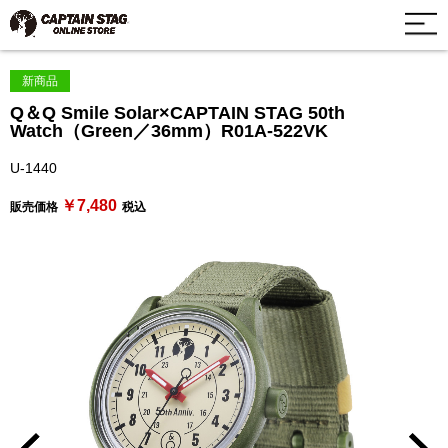
新商品
Q＆Q Smile Solar×CAPTAIN STAG 50th
Watch（Green／36mm）R01A-522VK
U-1440
￥7,480
販売価格
税込