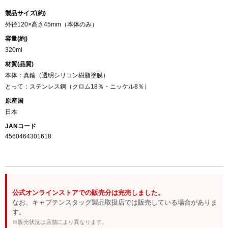
製品サイズ(約)
外径120×高さ45mm（本体のみ）
容量(約)
320ml
材質(品質)
本体：真鍮（透明シリコン樹脂塗膜）
とって：ステンレス鋼（クロム18％・ニッケル8％）
原産国
日本
JANコード
4560464301618
公式オンラインストアでの販売分は完売しました。
なお、キャプテンスタッグ製品取扱店では販売している場合がありま
す。
※販売状況は店舗により異なります。