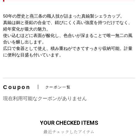
50年の歴史と燕三条の職人技が詰まった真鍮製シェラカップ。
真鍮は銅と亜鉛の合金で、錆びにくく高い強度を持つだけでなく、
経年変化が最大の魅力。
使い込むほどに表面が酸化し、色合いが深まることで唯一無二の風
合いを醸し出します。
広口で食器として使え、積み重ねができてすっきり収納可能。計量
に便利な目盛も付いています。
お買い物を続ける
カートへ進む
Coupon
クーポン一覧
現在利用可能なクーポンがありません
YOUR CHECKED ITEMS
最近チェックしたアイテム