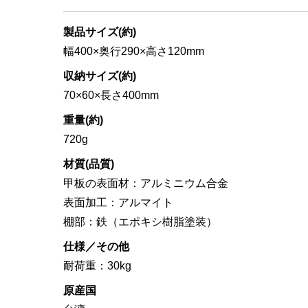
製品サイズ(約)
幅400×奥行290×高さ120mm
収納サイズ(約)
70×60×長さ400mm
重量(約)
720g
材質(品質)
甲板の表面材：アルミニウム合金
表面加工：アルマイト
棚部：鉄（エポキシ樹脂塗装）
仕様／その他
耐荷重：30kg
原産国