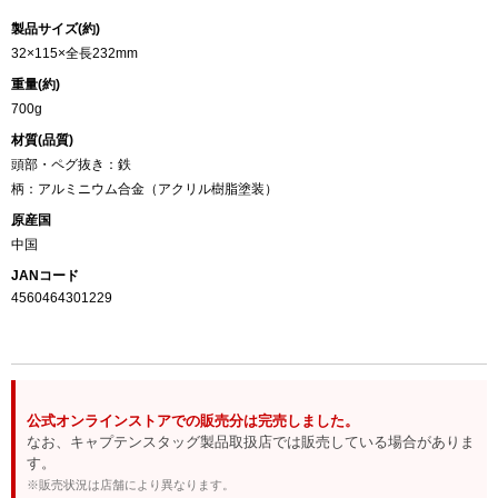
製品サイズ(約)
32×115×全長232mm
重量(約)
700g
材質(品質)
頭部・ペグ抜き：鉄
柄：アルミニウム合金（アクリル樹脂塗装）
原産国
中国
JANコード
4560464301229
公式オンラインストアでの販売分は完売しました。
なお、キャプテンスタッグ製品取扱店では販売している場合がありま
す。
※販売状況は店舗により異なります。