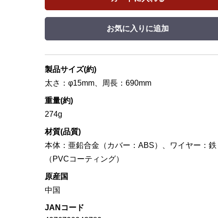
お気に入りに追加
製品サイズ(約)
太さ：φ15mm、周長：690mm
重量(約)
274g
材質(品質)
本体：亜鉛合金（カバー：ABS）、ワイヤー：鉄
（PVCコーティング）
原産国
中国
JANコード