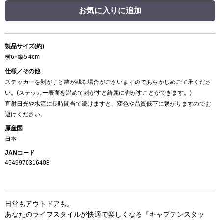
お気に入りに追加
製品サイズ(約)
横6×縦5.4cm
仕様／その他
ステッカーを剥がすと跡が残る場合がございますのであらかじめご了承くださ
い。(ステッカー表面を温めて剥がすと綺麗に剥がすことができます。)
直射日光や水流に長時間当て続けますと、変色や品質低下に繋がりますのでお
避けください。
原産国
日本
JANコード
4549970316408
日常もアウトドアも。
あなたのライフスタイルが快適で楽しくなる『キャプテンスタッ