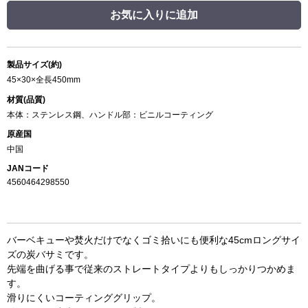
お気に入りに追加
製品サイズ(約)
45×30×全長450mm
材質(品質)
本体：ステンレス鋼、ハンドル部：ビニルコーティング
原産国
中国
JANコード
4560464298550
バーベキューや焚火だけでなくゴミ拾いにも便利な45cmロングサイ
ズの炭バサミです。
先端を曲げる事で従来のストレートタイプよりもしっかりつかめま
す。
滑りにくいコーティンググリップ。