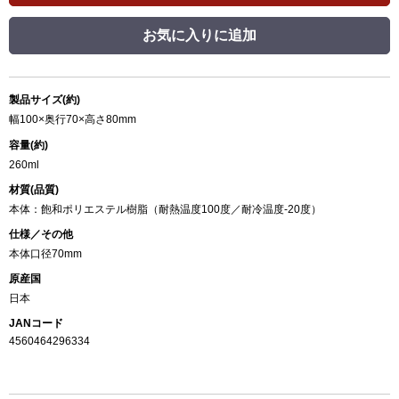
お気に入りに追加
製品サイズ(約)
幅100×奥行70×高さ80mm
容量(約)
260ml
材質(品質)
本体：飽和ポリエステル樹脂（耐熱温度100度／耐冷温度-20度）
仕様／その他
本体口径70mm
原産国
日本
JANコード
4560464296334