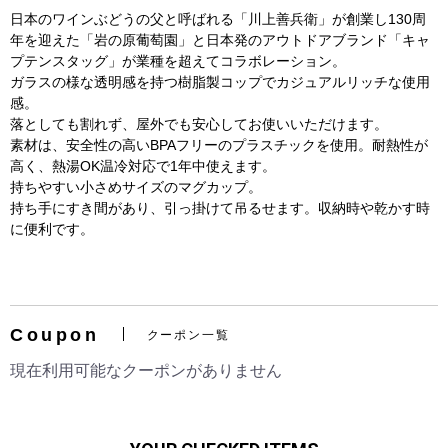
日本のワインぶどうの父と呼ばれる「川上善兵衛」が創業し130周
年を迎えた「岩の原葡萄園」と日本発のアウトドアブランド「キャ
プテンスタッグ」が業種を超えてコラボレーション。
ガラスの様な透明感を持つ樹脂製コップでカジュアルリッチな使用
感。
落としても割れず、屋外でも安心してお使いいただけます。
素材は、安全性の高いBPAフリーのプラスチックを使用。耐熱性が
高く、熱湯OK温冷対応で1年中使えます。
持ちやすい小さめサイズのマグカップ。
持ち手にすき間があり、引っ掛けて吊るせます。収納時や乾かす時
に便利です。
お買い物を続ける
カートへ進む
Coupon
クーポン一覧
現在利用可能なクーポンがありません