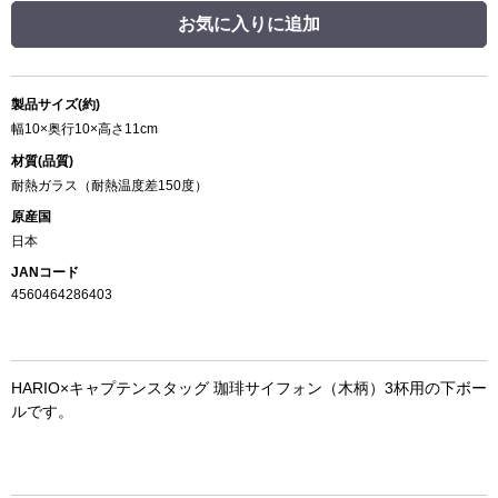
お気に入りに追加
製品サイズ(約)
幅10×奥行10×高さ11cm
材質(品質)
耐熱ガラス（耐熱温度差150度）
原産国
日本
JANコード
4560464286403
HARIO×キャプテンスタッグ 珈琲サイフォン（木柄）3杯用の下ボー
ルです。