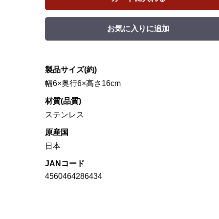
お気に入りに追加
製品サイズ(約)
幅6×奥行6×高さ16cm
材質(品質)
ステンレス
原産国
日本
JANコード
4560464286434