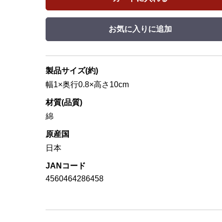
お気に入りに追加
製品サイズ(約)
幅1×奥行0.8×高さ10cm
材質(品質)
綿
原産国
日本
JANコード
4560464286458