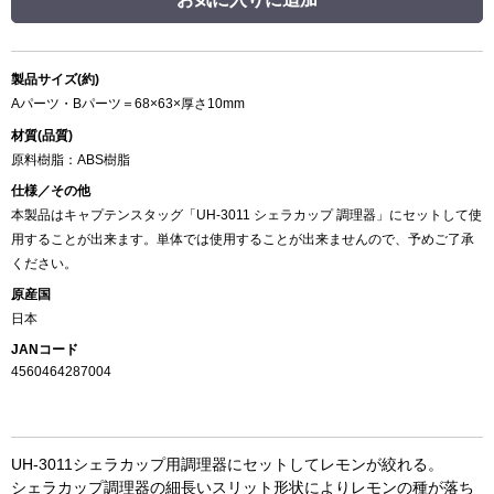
製品サイズ(約)
Aパーツ・Bパーツ＝68×63×厚さ10mm
材質(品質)
原料樹脂：ABS樹脂
仕様／その他
本製品はキャプテンスタッグ「UH-3011 シェラカップ 調理器」にセットして使
用することが出来ます。単体では使用することが出来ませんので、予めご了承
ください。
原産国
日本
JANコード
4560464287004
UH-3011シェラカップ用調理器にセットしてレモンが絞れる。
シェラカップ調理器の細長いスリット形状によりレモンの種が落ち