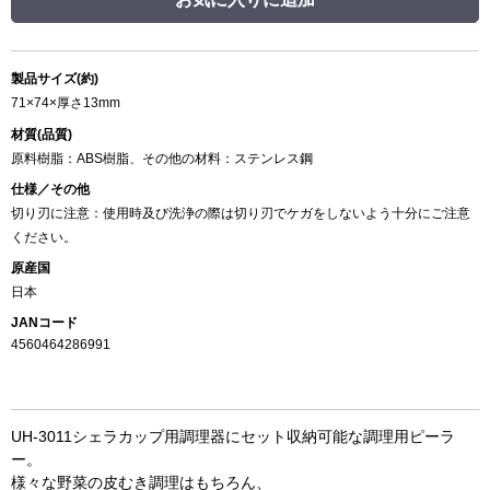
製品サイズ(約)
71×74×厚さ13mm
材質(品質)
原料樹脂：ABS樹脂、その他の材料：ステンレス鋼
仕様／その他
切り刃に注意：使用時及び洗浄の際は切り刃でケガをしないよう十分にご注意
ください。
原産国
日本
JANコード
4560464286991
UH-3011シェラカップ用調理器にセット収納可能な調理用ピーラ
ー。
様々な野菜の皮むき調理はもちろん、