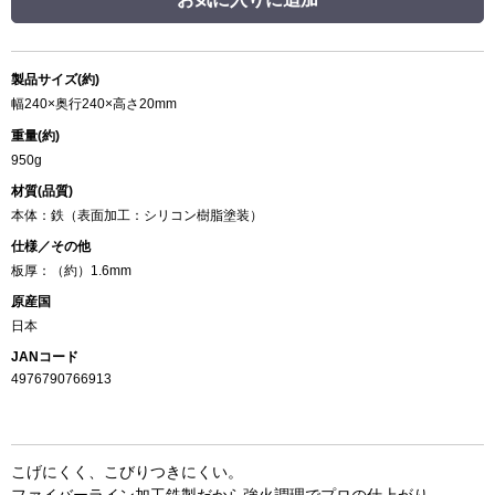
製品サイズ(約)
幅240×奥行240×高さ20mm
重量(約)
950g
材質(品質)
本体：鉄（表面加工：シリコン樹脂塗装）
仕様／その他
板厚：（約）1.6mm
原産国
日本
JANコード
4976790766913
こげにくく、こびりつきにくい。