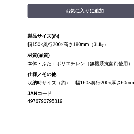
お気に入りに追加
製品サイズ(約)
幅150×奥行200×高さ180mm（3L時）
材質(品質)
本体・ふた：ポリエチレン（無機系抗菌剤使用）
仕様／その他
収納時サイズ（約）：幅160×奥行200×厚さ60mm
JANコード
4976790795319