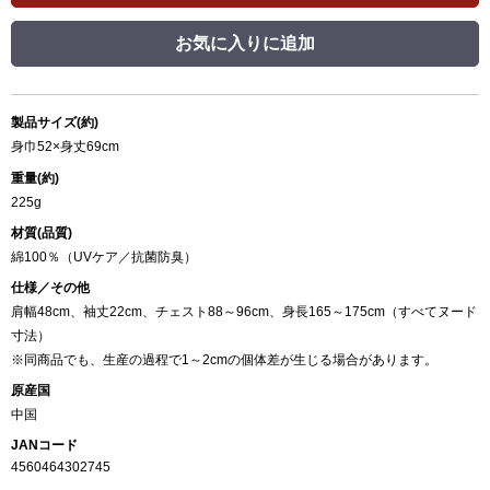
お気に入りに追加
製品サイズ(約)
身巾52×身丈69cm
重量(約)
225g
材質(品質)
綿100％（UVケア／抗菌防臭）
仕様／その他
肩幅48cm、袖丈22cm、チェスト88～96cm、身長165～175cm（すべてヌード
寸法）
※同商品でも、生産の過程で1～2cmの個体差が生じる場合があります。
原産国
中国
JANコード
4560464302745