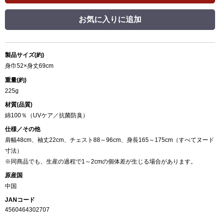
お気に入りに追加
製品サイズ(約)
身巾52×身丈69cm
重量(約)
225g
材質(品質)
綿100％（UVケア／抗菌防臭）
仕様／その他
肩幅48cm、袖丈22cm、チェスト88～96cm、身長165～175cm（すべてヌード
寸法）
※同商品でも、生産の過程で1～2cmの個体差が生じる場合があります。
原産国
中国
JANコード
4560464302707