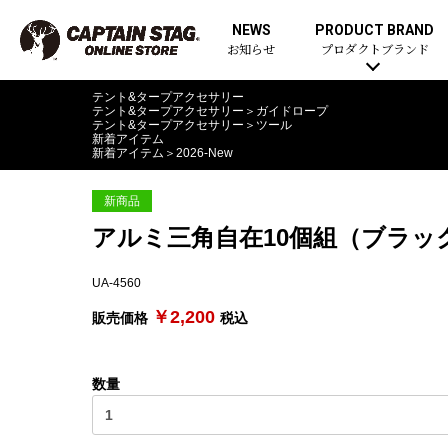
NEWS
PRODUCT BRAND
お知らせ
プロダクトブランド
テント&タープアクセサリー
テント&タープアクセサリー
＞
ガイドロープ
テント&タープアクセサリー
＞
ツール
新着アイテム
新着アイテム
＞
2026-New
新商品
アルミ三角自在10個組（ブラッ
UA-4560
￥2,200
販売価格
税込
数量