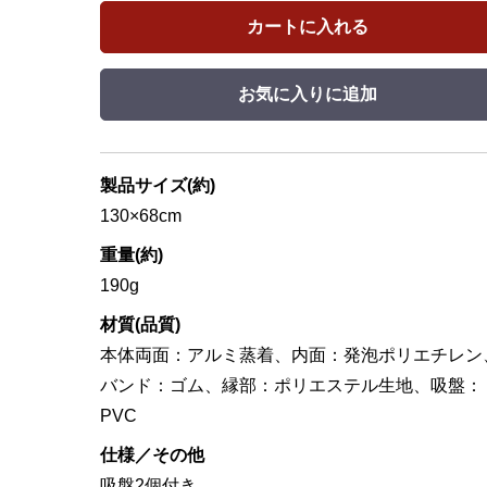
カートに入れる
お気に入りに追加
製品サイズ(約)
130×68cm
重量(約)
190g
材質(品質)
本体両面：アルミ蒸着、内面：発泡ポリエチレン
バンド：ゴム、縁部：ポリエステル生地、吸盤：
PVC
仕様／その他
吸盤2個付き