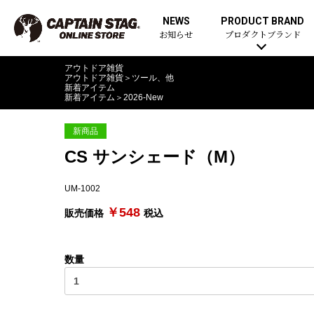
NEWS
PRODUCT BRAND
お知らせ
プロダクトブランド
アウトドア雑貨
アウトドア雑貨
＞
ツール、他
新着アイテム
新着アイテム
＞
2026-New
新商品
CS サンシェード（M）
UM-1002
￥548
販売価格
税込
数量