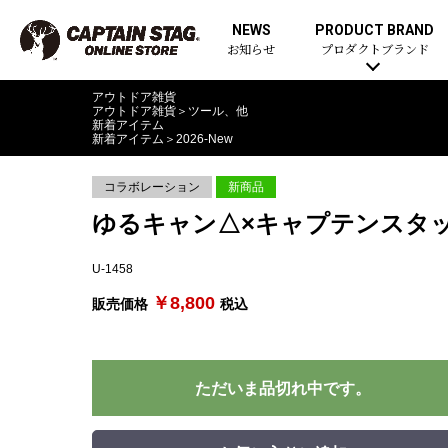
NEWS
PRODUCT BRAND
お知らせ
プロダクトブランド
アウトドア雑貨
アウトドア雑貨
＞
ツール、他
新着アイテム
新着アイテム
＞
2026-New
コラボレーション
新商品
ゆるキャン△×キャプテンスタッグ
U-1458
￥8,800
販売価格
税込
ただいま品切れ中です。