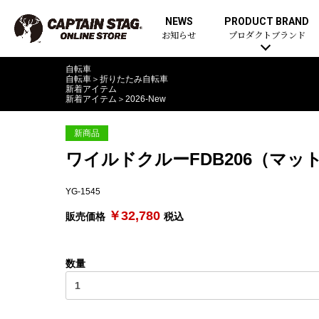
NEWS
PRODUCT BRAND
お知らせ
プロダクトブランド
自転車
自転車
＞
折りたたみ自転車
新着アイテム
新着アイテム
＞
2026-New
新商品
ワイルドクルーFDB206（マッ
YG-1545
￥32,780
販売価格
税込
数量