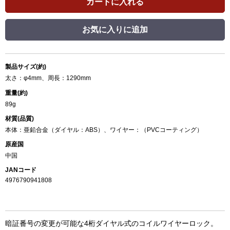
カートに入れる
お気に入りに追加
製品サイズ(約)
太さ：φ4mm、周長：1290mm
重量(約)
89g
材質(品質)
本体：亜鉛合金（ダイヤル：ABS）、ワイヤー：（PVCコーティング）
原産国
中国
JANコード
4976790941808
暗証番号の変更が可能な4桁ダイヤル式のコイルワイヤーロック。