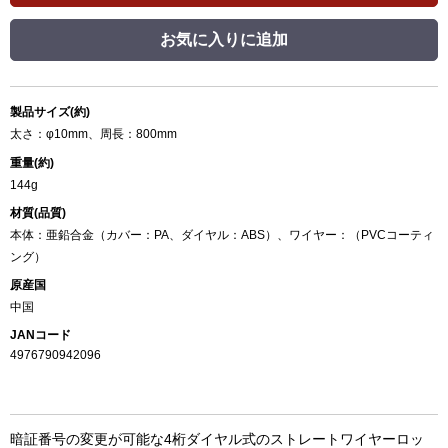
お気に入りに追加
製品サイズ(約)
太さ：φ10mm、周長：800mm
重量(約)
144g
材質(品質)
本体：亜鉛合金（カバー：PA、ダイヤル：ABS）、ワイヤー：（PVCコーティ
ング）
原産国
中国
JANコード
4976790942096
暗証番号の変更が可能な4桁ダイヤル式のストレートワイヤーロッ