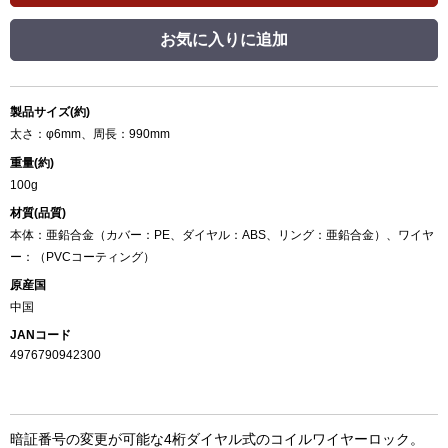
お気に入りに追加
製品サイズ(約)
太さ：φ6mm、周長：990mm
重量(約)
100g
材質(品質)
本体：亜鉛合金（カバー：PE、ダイヤル：ABS、リング：亜鉛合金）、ワイヤ
ー：（PVCコーティング）
原産国
中国
JANコード
4976790942300
暗証番号の変更が可能な4桁ダイヤル式のコイルワイヤーロック。