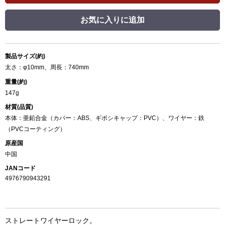
お気に入りに追加
製品サイズ(約)
太さ：φ10mm、周長：740mm
重量(約)
147g
材質(品質)
本体：亜鉛合金（カバー：ABS、ギボシキャップ：PVC）、ワイヤー：鉄
（PVCコーティング）
原産国
中国
JANコード
4976790943291
ストレートワイヤーロック。