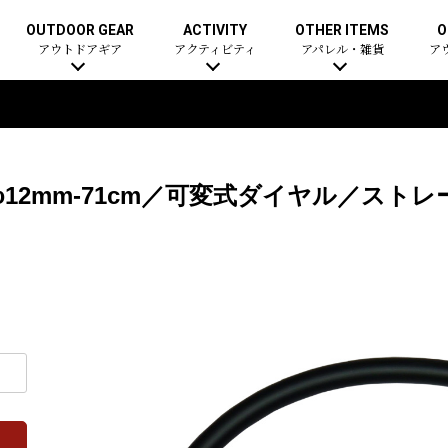
OUTDOOR GEAR
ACTIVITY
OTHER ITEMS
O
アウトドアギア
アクティビティ
アパレル・雑貨
ア
φ12mm-71cm／可変式ダイヤル／スト