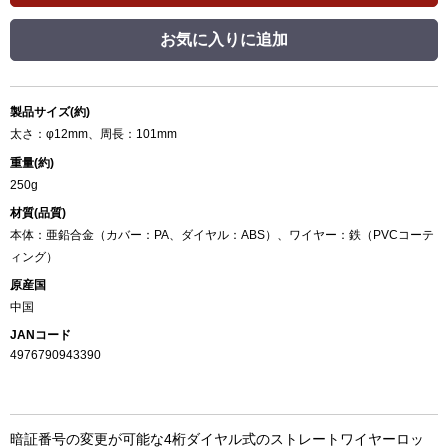
お気に入りに追加
製品サイズ(約)
太さ：φ12mm、周長：101mm
重量(約)
250g
材質(品質)
本体：亜鉛合金（カバー：PA、ダイヤル：ABS）、ワイヤー：鉄（PVCコーテ
ィング）
原産国
中国
JANコード
4976790943390
暗証番号の変更が可能な4桁ダイヤル式のストレートワイヤーロッ