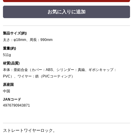
お気に入りに追加
製品サイズ(約)
太さ：φ18mm、周長：990mm
重量(約)
511g
材質(品質)
本体：亜鉛合金（カバー：ABS、シリンダー：真鍮、ギボシキャップ：
PVC）、ワイヤー：鉄（PVCコーティング）
原産国
中国
JANコード
4976790943871
ストレートワイヤーロック。