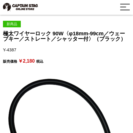
新商品
極太ワイヤーロック 90W〈φ18mm-99cm／ウェー
ブキー／ストレート／シャッター付〉（ブラック）
Y-4387
￥2,180
販売価格
税込