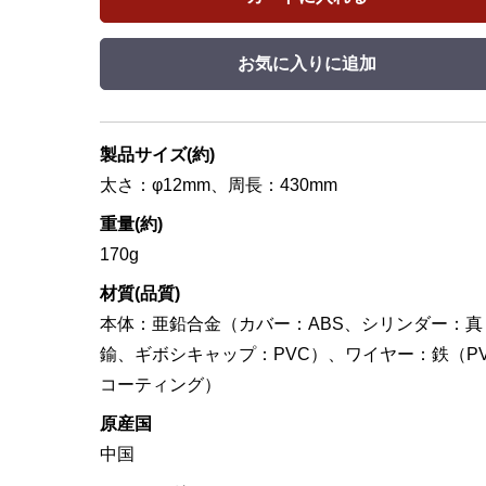
お気に入りに追加
製品サイズ(約)
太さ：φ12mm、周長：430mm
重量(約)
170g
材質(品質)
本体：亜鉛合金（カバー：ABS、シリンダー：真
鍮、ギボシキャップ：PVC）、ワイヤー：鉄（P
コーティング）
原産国
中国