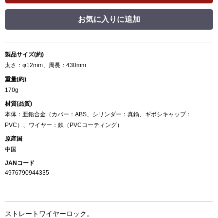
お気に入りに追加
製品サイズ(約)
太さ：φ12mm、周長：430mm
重量(約)
170g
材質(品質)
本体：亜鉛合金（カバー：ABS、シリンダー：真鍮、ギボシキャップ：
PVC）、ワイヤー：鉄（PVCコーティング）
原産国
中国
JANコード
4976790944335
ストレートワイヤーロック。