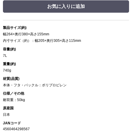
お気に入りに追加
製品サイズ(約)
幅264×奥行380×高さ155mm
内寸サイズ（約）：幅205×奥行305×高さ115mm
容量(約)
7L
重量(約)
740g
材質(品質)
本体・フタ・バックル：ポリプロピレン
仕様／その他
耐荷重：50kg
原産国
日本
JANコード
4560464298567