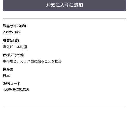
お気に入りに追加
製品サイズ(約)
234×57mm
材質(品質)
塩化ビニル樹脂
仕様／その他
車の場合、ガラス面に貼ることを推奨
原産国
日本
JANコード
4560464301816