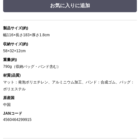
お気に入りに追加
製品サイズ(約)
幅116×長さ183×厚さ1.8cm
収納サイズ(約)
58×32×12cm
重量(約)
790g（収納バッグ・バンド含む）
材質(品質)
マット：発泡ポリエチレン、アルミニウム加工、バンド：合成ゴム、バッグ：
ポリエステル
原産国
中国
JANコード
4560464299915