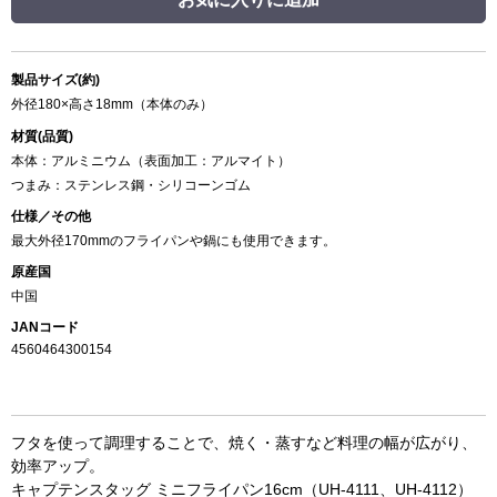
製品サイズ(約)
外径180×高さ18mm（本体のみ）
材質(品質)
本体：アルミニウム（表面加工：アルマイト）
つまみ：ステンレス鋼・シリコーンゴム
仕様／その他
最大外径170mmのフライパンや鍋にも使用できます。
原産国
中国
JANコード
4560464300154
フタを使って調理することで、焼く・蒸すなど料理の幅が広がり、
効率アップ。
キャプテンスタッグ ミニフライパン16cm（UH-4111、UH-4112）