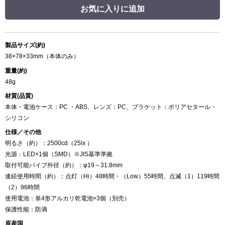
お気に入りに追加
製品サイズ(約)
38×78×33mm（本体のみ）
重量(約)
48g
材質(品質)
本体・電池ケース：PC ・ABS、レンズ：PC、ブラケット：ポリアセタール・
シリコン
仕様／その他
明るさ（約）：2500cd（25lx ）
光源：LED×1個（SMD）※JIS基準準拠
取付可能パイプ外径（約）：φ19～31.8mm
連続使用時間（約）：点灯（Hi）48時間・（Low）55時間、点滅（1）119時間
（2）96時間
使用電池：単4形アルカリ乾電池×3個（別売）
保護性能：防滴
原産国