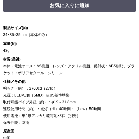
お気に入りに追加
製品サイズ(約)
34×86×35mm（本体のみ）
重量(約)
43g
材質(品質)
本体・電池ケース：AS樹脂、レンズ：アクリル樹脂、反射板：ABS樹脂、ブラ
ケット：ポリアセタール・シリコン
仕様／その他
明るさ（約）：2700cd（27lx ）
光源：LED×1個（SMD）※JIS基準準拠
取付可能パイプ外径（約）：φ19～31.8mm
連続使用時間（約）：点灯（Hi）40時間・（Low）50時間
使用電池：単4形アルカリ乾電池×3個（別売）
保護性能：防滴
原産国
中国