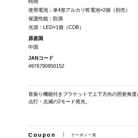
時間
使用電池：単4形アルカリ乾電池×2個（別売）
保護性能：防滴
光源：LED×1個（COB）
原産国
中国
JANコード
4976790950152
首振り機能付きブラケットで上下方向の照射角度
点灯・点滅の2モード発光。
Coupon
クーポン一覧