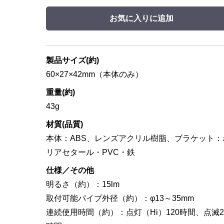
お気に入りに追加
製品サイズ(約)
60×27×42mm（本体のみ）
重量(約)
43g
材質(品質)
本体：ABS、レンズアクリル樹脂、ブラケット：
リアセタール・PVC・鉄
仕様／その他
明るさ（約）：15lm
取付可能パイプ外径（約）：φ13～35mm
連続使用時間（約）：点灯（Hi）120時間、点滅2