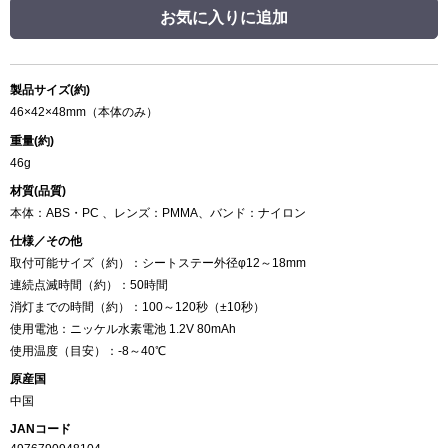
お気に入りに追加
製品サイズ(約)
46×42×48mm（本体のみ）
重量(約)
46g
材質(品質)
本体：ABS・PC 、レンズ：PMMA、バンド：ナイロン
仕様／その他
取付可能サイズ（約）：シートステー外径φ12～18mm
連続点滅時間（約）：50時間
消灯までの時間（約）：100～120秒（±10秒）
使用電池：ニッケル水素電池 1.2V 80mAh
使用温度（目安）：-8～40℃
原産国
中国
JANコード