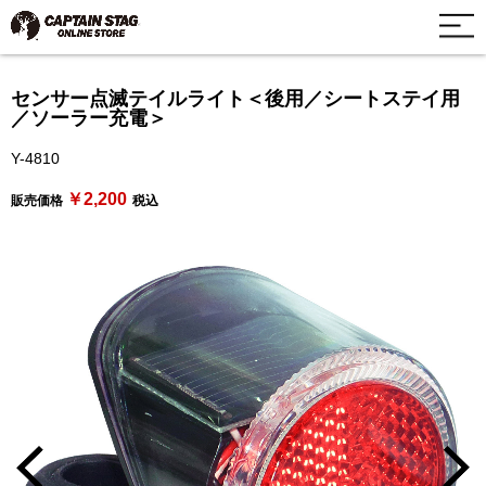
センサー点滅テイルライト＜後用／シートステイ用
／ソーラー充電＞
Y-4810
￥2,200
販売価格
税込