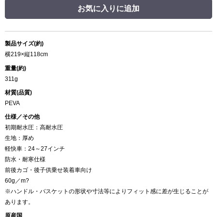
お気に入りに追加
製品サイズ(約)
横219×縦118cm
重量(約)
311g
材質(品質)
PEVA
仕様／その他
初期耐水圧：高耐水圧
生地：厚め
軽快車：24～27インチ
防水・耐寒仕様
前後カゴ・後子供乗せ装着車向け
60g／m?
※ハンドル・バスケットの形状や寸法等によりフィット感に差が生じることが
あります。
原産国