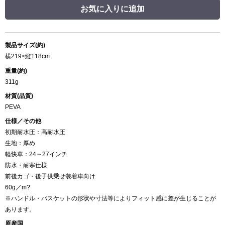
お気に入りに追加
製品サイズ(約)
横219×縦118cm
重量(約)
311g
材質(品質)
PEVA
仕様／その他
初期耐水圧：高耐水圧
生地：厚め
軽快車：24～27インチ
防水・耐寒仕様
前後カゴ・後子供乗せ装着車向け
60g／m?
※ハンドル・バスケットの形状や寸法等によりフィット感に差が生じることが
あります。
原産国