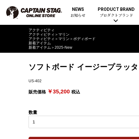
NEWS
PRODUCT BRAND
お知らせ
プロダクトブランド
アクティビティ
アクティビティ
＞
マリン
アクティビティ
＞
マリン
＞
ボディボード
新着アイテム
新着アイテム
＞
2025-New
ソフトボード イージープラッター 
US-402
￥35,200
販売価格
税込
数量